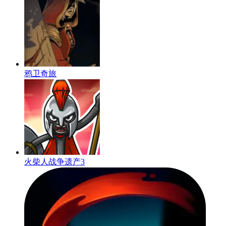
鸦卫奇旅
火柴人战争遗产3