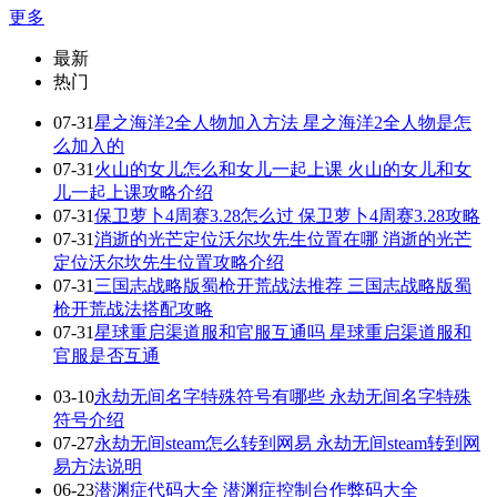
更多
最新
热门
07-31
星之海洋2全人物加入方法 星之海洋2全人物是怎
么加入的
07-31
火山的女儿怎么和女儿一起上课 火山的女儿和女
儿一起上课攻略介绍
07-31
保卫萝卜4周赛3.28怎么过 保卫萝卜4周赛3.28攻略
07-31
消逝的光芒定位沃尔坎先生位置在哪 消逝的光芒
定位沃尔坎先生位置攻略介绍
07-31
三国志战略版蜀枪开荒战法推荐 三国志战略版蜀
枪开荒战法搭配攻略
07-31
星球重启渠道服和官服互通吗 星球重启渠道服和
官服是否互通
03-10
永劫无间名字特殊符号有哪些 永劫无间名字特殊
符号介绍
07-27
永劫无间steam怎么转到网易 永劫无间steam转到网
易方法说明
06-23
潜渊症代码大全 潜渊症控制台作弊码大全