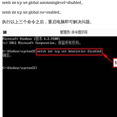
netsh int tcp set global autotuninglevel=disabled。
netsh int tcp set global rss=enabled。
执行以上三个命令之后，重启电脑即可解决问题。