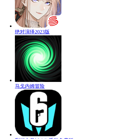
绝对演绎2023版
马戈内姆冒险