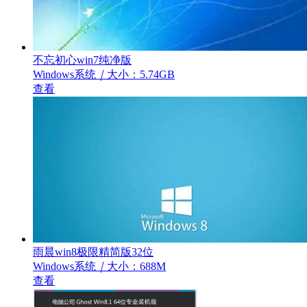
不忘初心win7纯净版
Windows系统
｜
大小：5.74GB
查看
雨晨win8极限精简版32位
Windows系统
｜
大小：688M
查看