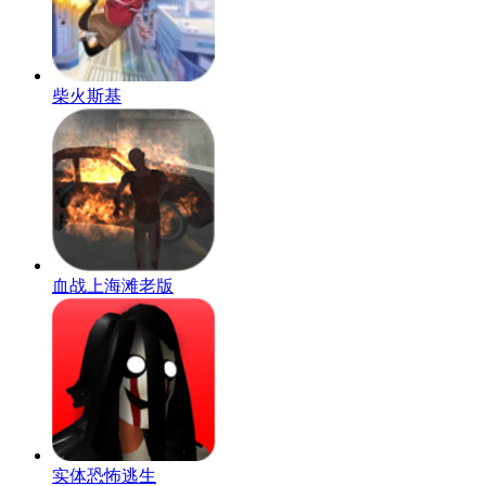
柴火斯基
血战上海滩老版
实体恐怖逃生