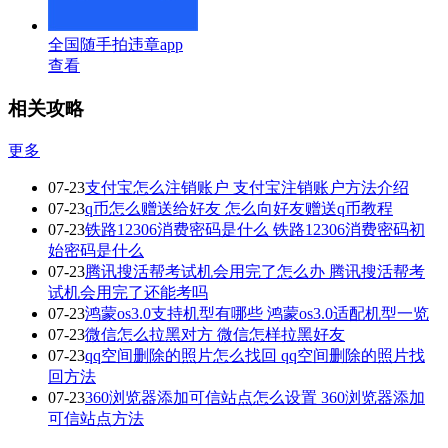
全国随手拍违章app
查看
相关攻略
更多
07-23
支付宝怎么注销账户 支付宝注销账户方法介绍
07-23
q币怎么赠送给好友 怎么向好友赠送q币教程
07-23
铁路12306消费密码是什么 铁路12306消费密码初
始密码是什么
07-23
腾讯搜活帮考试机会用完了怎么办 腾讯搜活帮考
试机会用完了还能考吗
07-23
鸿蒙os3.0支持机型有哪些 鸿蒙os3.0适配机型一览
07-23
微信怎么拉黑对方 微信怎样拉黑好友
07-23
qq空间删除的照片怎么找回 qq空间删除的照片找
回方法
07-23
360浏览器添加可信站点怎么设置 360浏览器添加
可信站点方法