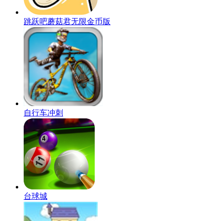
跳跃吧蘑菇君无限金币版
自行车冲刺
台球城