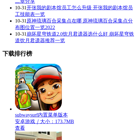
二章分享
10-31
开张我的剧本馆员工怎么升级 开张我的剧本馆员
工技能表一览
10-31
原神琉璃百合采集点在哪 原神琉璃百合采集点分
布图位置一览2022
10-31
崩坏星穹铁道2.0饮月君遗器选什么好 崩坏星穹铁
道饮月君遗器推荐一览
下载排行榜
subwaysurf内置菜单版本
安卓游戏
｜
大小：173.7MB
查看