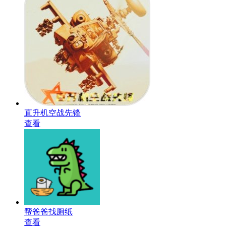
直升机空战先锋
查看
帮爸爸找厕纸
查看