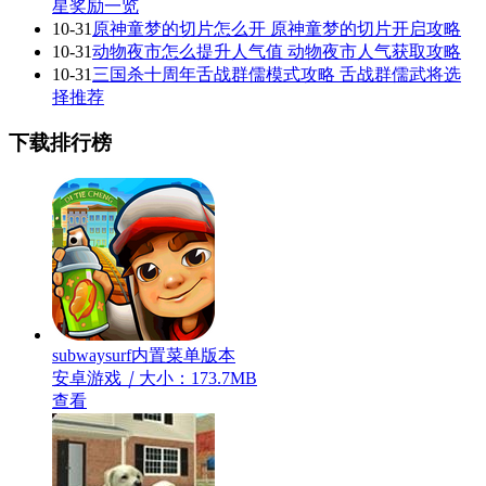
星奖励一览
10-31
原神童梦的切片怎么开 原神童梦的切片开启攻略
10-31
动物夜市怎么提升人气值 动物夜市人气获取攻略
10-31
三国杀十周年舌战群儒模式攻略 舌战群儒武将选
择推荐
下载排行榜
subwaysurf内置菜单版本
安卓游戏
｜
大小：173.7MB
查看