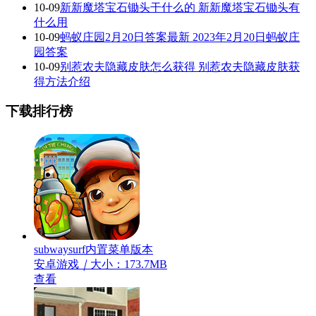
10-09
新新魔塔宝石锄头干什么的 新新魔塔宝石锄头有
什么用
10-09
蚂蚁庄园2月20日答案最新 2023年2月20日蚂蚁庄
园答案
10-09
别惹农夫隐藏皮肤怎么获得 别惹农夫隐藏皮肤获
得方法介绍
下载排行榜
subwaysurf内置菜单版本
安卓游戏
｜
大小：173.7MB
查看