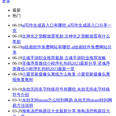
更多
最新
热门
06-19
ai写作生成器入口有哪些 ai写作生成器入口分享一
览
06-19
次神光之觉醒放置奖励 次神光之觉醒放置有什么
奖励
06-19
ai绘画软件免费网站有哪些 ai绘画软件免费网站分
享
06-19
古魂手游职业推荐最新 古魂手游职业推荐攻略
06-19
灵魂序章微信小程序礼包码2023最新分享 灵魂序
章微信小程序礼包码2023最新一览
06-19
小翼管家摄像头离线怎么恢复 小翼管家摄像头离
线恢复教程
03-10
永劫无间名字特殊符号有哪些 永劫无间名字特殊
符号介绍
03-31
永劫无间steam怎么转到网易 永劫无间steam转到网
易方法说明
03-29
海龟汤恐怖题目大全最新分享 海龟汤恐怖题目大