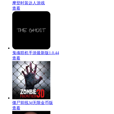
摩登时装达人游戏
查看
鬼魂联机手游最新版1.0.44
查看
僵尸前线3d无限金币版
查看