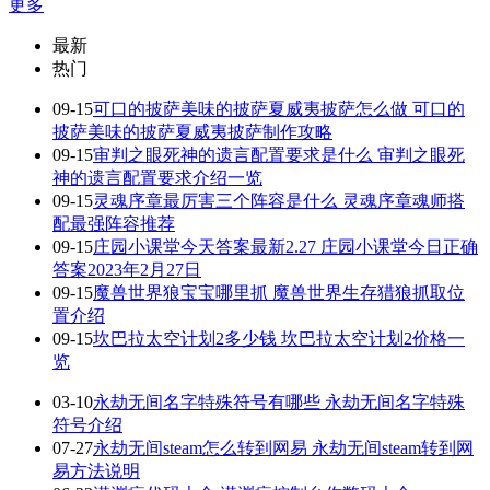
更多
最新
热门
09-15
可口的披萨美味的披萨夏威夷披萨怎么做 可口的
披萨美味的披萨夏威夷披萨制作攻略
09-15
审判之眼死神的遗言配置要求是什么 审判之眼死
神的遗言配置要求介绍一览
09-15
灵魂序章最厉害三个阵容是什么 灵魂序章魂师搭
配最强阵容推荐
09-15
庄园小课堂今天答案最新2.27 庄园小课堂今日正确
答案2023年2月27日
09-15
魔兽世界狼宝宝哪里抓 魔兽世界生存猎狼抓取位
置介绍
09-15
坎巴拉太空计划2多少钱 坎巴拉太空计划2价格一
览
03-10
永劫无间名字特殊符号有哪些 永劫无间名字特殊
符号介绍
07-27
永劫无间steam怎么转到网易 永劫无间steam转到网
易方法说明