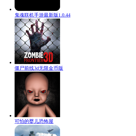
鬼魂联机手游最新版1.0.44
僵尸前线3d无限金币版
可怕的婴儿恐怖屋