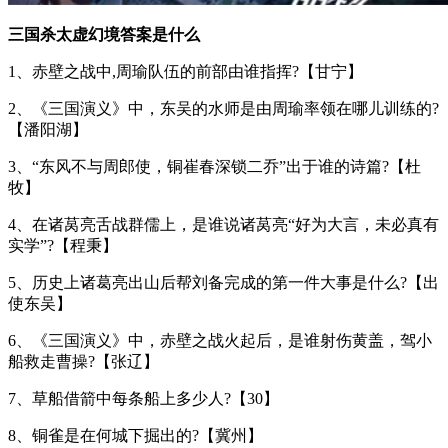
三国杀太虚幻境答案是什么
1、赤壁之战中,周瑜队伍的前部由谁指挥?【甘宁】
2、《三国演义》中，东吴的水师是由周瑜率领在哪儿训练的?
【潘阳湖】
3、“东风不与周郎使，铜崔春深锁二乔”出于谁的诗篇?【杜
牧】
4、在诸莴亮舌战群儒上，是谁说诸莴亮“好为大言，未必真有
实学”?【程秉】
5、历史上诸葛亮出山后帮刘备完成的第一件大事是什么?【出
使东吴】
6、《三国演义》中，赤壁之战火起后，是谁射伤黄盖，驾小
船救走曹操?【张辽】
7、草船借箭中每条船上多少人?【30】
8、铜雀是在何城下掘出的?【冀州】