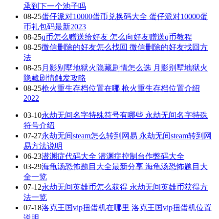
承到下一个池子吗
08-25
蛋仔派对10000蛋币兑换码大全 蛋仔派对10000蛋
币礼包码最新2023
08-25
q币怎么赠送给好友 怎么向好友赠送q币教程
08-25
微信删除的好友怎么找回 微信删除的好友找回方
法
08-25
月影别墅地狱火隐藏剧情怎么选 月影别墅地狱火
隐藏剧情触发攻略
08-25
枪火重生存档位置在哪 枪火重生存档位置介绍
2022
03-10
永劫无间名字特殊符号有哪些 永劫无间名字特殊
符号介绍
07-27
永劫无间steam怎么转到网易 永劫无间steam转到网
易方法说明
06-23
潜渊症代码大全 潜渊症控制台作弊码大全
03-29
海龟汤恐怖题目大全最新分享 海龟汤恐怖题目大
全一览
07-12
永劫无间英雄币怎么获得 永劫无间英雄币获得方
法一览
07-18
洛克王国vip扭蛋机在哪里 洛克王国vip扭蛋机位置
说明