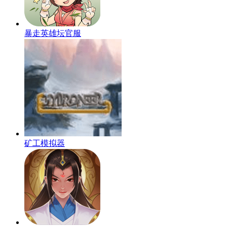
暴走英雄坛官服
矿工模拟器