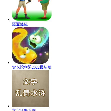
突变格斗
贪吃蛇联盟2022最新版
文字乱舞水浒