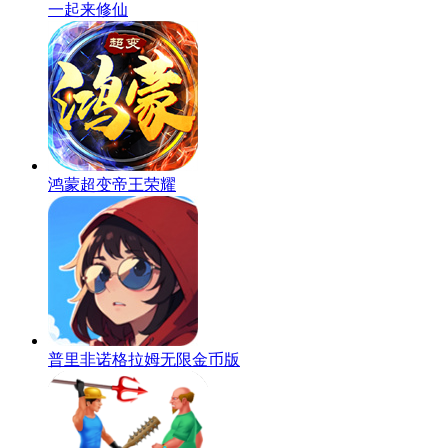
一起来修仙
鸿蒙超变帝王荣耀
普里非诺格拉姆无限金币版