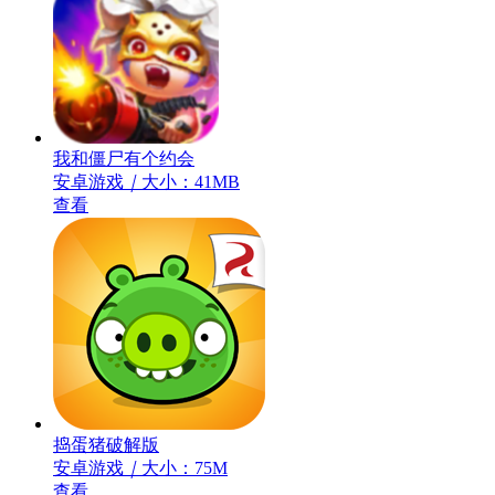
我和僵尸有个约会
安卓游戏
｜
大小：41MB
查看
捣蛋猪破解版
安卓游戏
｜
大小：75M
查看