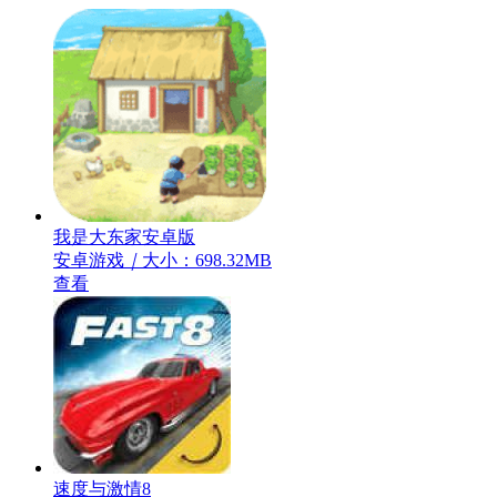
我是大东家安卓版
安卓游戏
｜
大小：698.32MB
查看
速度与激情8