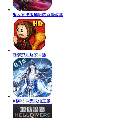
狼人对决破解版内置修改器
老爹鸡翅店安卓版
剑舞乾坤无限仙玉版