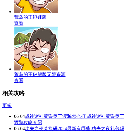
荒岛的王锤锤版
查看
荒岛的王破解版无限资源
查看
相关攻略
更多
06-04
战神诸神黄昏奥丁渡鸦怎么打 战神诸神黄昏奥丁
渡鸦攻略介绍
06-04
功夫之夜兑换码2024最新有哪些 功夫之夜礼包码