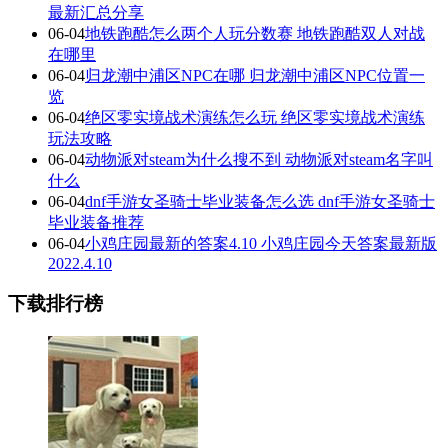
最新汇总分享
06-04
地铁跑酷怎么两个人玩分数赛 地铁跑酷双人对战
在哪里
06-04
归龙潮中浦区NPC在哪 归龙潮中浦区NPC位置一
览
06-04
绝区零实境战术演练怎么玩 绝区零实境战术演练
玩法攻略
06-04
动物派对steam为什么搜不到 动物派对steam名字叫
什么
06-04
dnf手游女圣骑士毕业装备怎么选 dnf手游女圣骑士
毕业装备推荐
06-04
小鸡庄园最新的答案4.10 小鸡庄园今天答案最新版
2022.4.10
下载排行榜